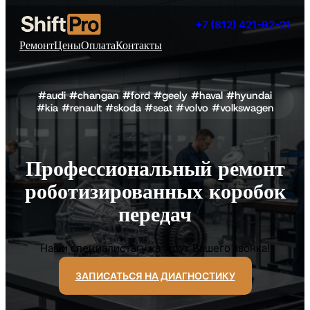
+7
(812)
421-92-21
Ремонт
Цены
Оплата
Контакты
#audi #changan #ford #geely #haval #hyundai
#kia #renault #skoda #seat #volvo #volkswagen
Профессиональный ремонт
роботизированных коробок
передач
Наши специалисты уже ждут Вашего звонка!
ЗАПИСАТЬСЯ НА ДИАГНОСТИКУ